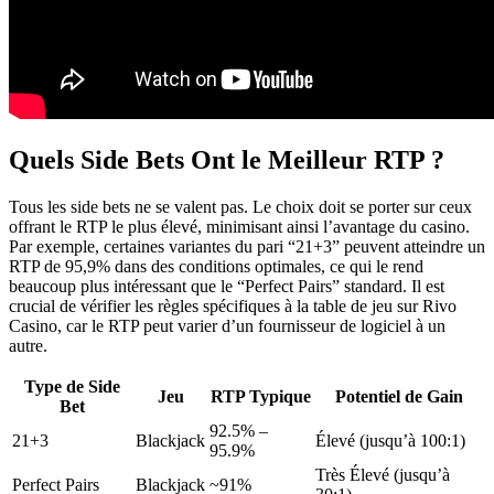
Quels Side Bets Ont le Meilleur RTP ?
Tous les side bets ne se valent pas. Le choix doit se porter sur ceux
offrant le RTP le plus élevé, minimisant ainsi l’avantage du casino.
Par exemple, certaines variantes du pari “21+3” peuvent atteindre un
RTP de 95,9% dans des conditions optimales, ce qui le rend
beaucoup plus intéressant que le “Perfect Pairs” standard. Il est
crucial de vérifier les règles spécifiques à la table de jeu sur Rivo
Casino, car le RTP peut varier d’un fournisseur de logiciel à un
autre.
Type de Side
Jeu
RTP Typique
Potentiel de Gain
Bet
92.5% –
21+3
Blackjack
Élevé (jusqu’à 100:1)
95.9%
Très Élevé (jusqu’à
Perfect Pairs
Blackjack
~91%