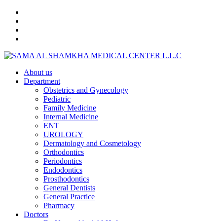
About us
Department
Obstetrics and Gynecology
Pediatric
Family Medicine
Internal Medicine
ENT
UROLOGY
Dermatology and Cosmetology
Orthodontics
Periodontics
Endodontics
Prosthodontics
General Dentists
General Practice
Pharmacy
Doctors