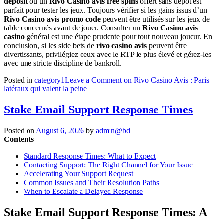
deposit
ou un
Rivo Casino avis free spins
offert sans dépôt est
parfait pour tester les jeux. Toujours vérifier si les gains issus d’un
Rivo Casino avis promo code
peuvent être utilisés sur les jeux de
table concernés avant de jouer. Consulter un
Rivo Casino avis
casino
général est une étape prudente pour tout nouveau joueur. En
conclusion, si les side bets de
rivo casino avis
peuvent être
divertissants, privilégiez ceux avec le RTP le plus élevé et gérez-les
avec une stricte discipline de bankroll.
Posted in
category1
Leave a Comment
on Rivo Casino Avis : Paris
latéraux qui valent la peine
Stake Email Support Response Times
Posted on
August 6, 2026
by
admin@bd
Contents
Standard Response Times: What to Expect
Contacting Support: The Right Channel for Your Issue
Accelerating Your Support Request
Common Issues and Their Resolution Paths
When to Escalate a Delayed Response
Stake Email Support Response Times: A