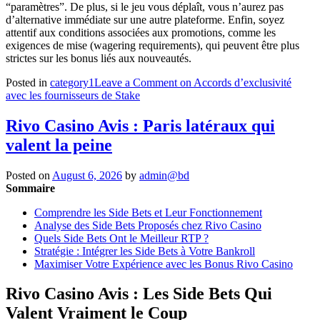
“paramètres”. De plus, si le jeu vous déplaît, vous n’aurez pas
d’alternative immédiate sur une autre plateforme. Enfin, soyez
attentif aux conditions associées aux promotions, comme les
exigences de mise (wagering requirements), qui peuvent être plus
strictes sur les bonus liés aux nouveautés.
Posted in
category1
Leave a Comment
on Accords d’exclusivité
avec les fournisseurs de Stake
Rivo Casino Avis : Paris latéraux qui
valent la peine
Posted on
August 6, 2026
by
admin@bd
Sommaire
Comprendre les Side Bets et Leur Fonctionnement
Analyse des Side Bets Proposés chez Rivo Casino
Quels Side Bets Ont le Meilleur RTP ?
Stratégie : Intégrer les Side Bets à Votre Bankroll
Maximiser Votre Expérience avec les Bonus Rivo Casino
Rivo Casino Avis : Les Side Bets Qui
Valent Vraiment le Coup