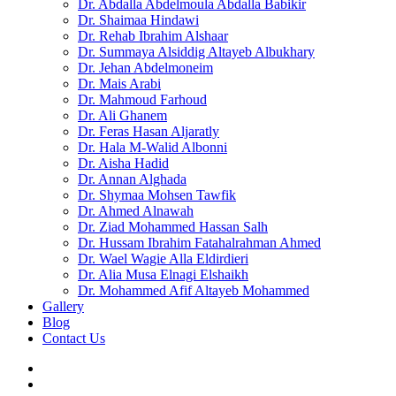
Dr. Abdalla Abdelmoula Abdalla Babikir
Dr. Shaimaa Hindawi
Dr. Rehab Ibrahim Alshaar
Dr. Summaya Alsiddig Altayeb Albukhary
Dr. Jehan Abdelmoneim
Dr. Mais Arabi
Dr. Mahmoud Farhoud
Dr. Ali Ghanem
Dr. Feras Hasan Aljaratly
Dr. Hala M-Walid Albonni
Dr. Aisha Hadid
Dr. Annan Alghada
Dr. Shymaa Mohsen Tawfik
Dr. Ahmed Alnawah
Dr. Ziad Mohammed Hassan Salh
Dr. Hussam Ibrahim Fatahalrahman Ahmed
Dr. Wael Wagie Alla Eldirdieri
Dr. Alia Musa Elnagi Elshaikh
Dr. Mohammed Afif Altayeb Mohammed
Gallery
Blog
Contact Us