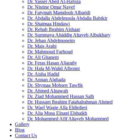
Dr. Yasser Abed Al-Hafoza
Dr. Nisrine Omar Nayef
Dr. Fatymah Mamdouh Albaridi
Dr. Abdalla Abdelmoula Abdalla Babikir
Dr. Shaimaa Hindawi
Dr. Rehab Ibrahim Alshaar
Dr. Summaya Alsiddig Altayeb Albukhary
Dr. Jehan Abdelmoneim
Dr. Mais Arabi
Dr. Mahmoud Farhoud
Dr. Ali Ghanem
Dr. Feras Hasan Aljaratly
Dr. Hala M-Walid Albonni
Dr. Aisha Hadid
Dr. Annan Alghada
Dr. Shymaa Mohsen Tawfik
Dr. Ahmed Alnawah
Dr. Ziad Mohammed Hassan Salh
Dr. Hussam Ibrahim Fatahalrahman Ahmed
Dr. Wael Wagie Alla Eldirdieri
Dr. Alia Musa Elnagi Elshaikh
Dr. Mohammed Afif Altayeb Mohammed
Gallery
Blog
Contact Us