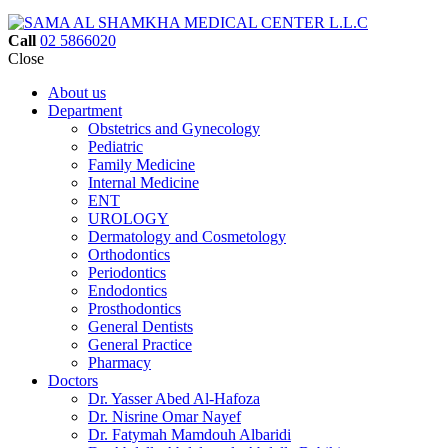
Call
02 5866020
Close
About us
Department
Obstetrics and Gynecology
Pediatric
Family Medicine
Internal Medicine
ENT
UROLOGY
Dermatology and Cosmetology
Orthodontics
Periodontics
Endodontics
Prosthodontics
General Dentists
General Practice
Pharmacy
Doctors
Dr. Yasser Abed Al-Hafoza
Dr. Nisrine Omar Nayef
Dr. Fatymah Mamdouh Albaridi