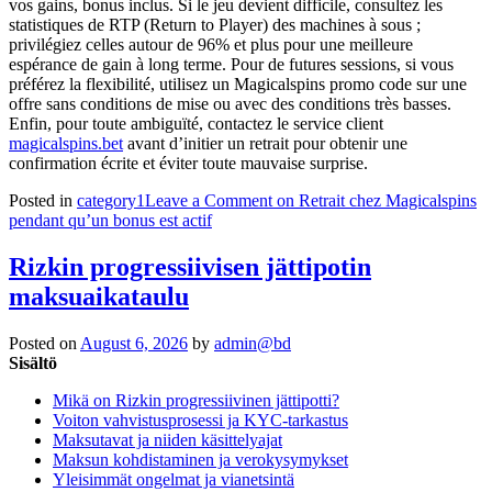
vos gains, bonus inclus. Si le jeu devient difficile, consultez les
statistiques de RTP (Return to Player) des machines à sous ;
privilégiez celles autour de 96% et plus pour une meilleure
espérance de gain à long terme. Pour de futures sessions, si vous
préférez la flexibilité, utilisez un Magicalspins promo code sur une
offre sans conditions de mise ou avec des conditions très basses.
Enfin, pour toute ambiguïté, contactez le service client
magicalspins.bet
avant d’initier un retrait pour obtenir une
confirmation écrite et éviter toute mauvaise surprise.
Posted in
category1
Leave a Comment
on Retrait chez Magicalspins
pendant qu’un bonus est actif
Rizkin progressiivisen jättipotin
maksuaikataulu
Posted on
August 6, 2026
by
admin@bd
Sisältö
Mikä on Rizkin progressiivinen jättipotti?
Voiton vahvistusprosessi ja KYC-tarkastus
Maksutavat ja niiden käsittelyajat
Maksun kohdistaminen ja verokysymykset
Yleisimmät ongelmat ja vianetsintä