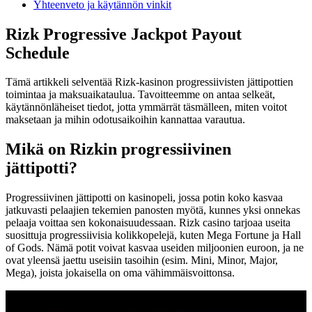
Yhteenveto ja käytännön vinkit
Rizk Progressive Jackpot Payout
Schedule
Tämä artikkeli selventää Rizk-kasinon progressiivisten jättipottien
toimintaa ja maksuaikataulua. Tavoitteemme on antaa selkeät,
käytännönläheiset tiedot, jotta ymmärrät täsmälleen, miten voitot
maksetaan ja mihin odotusaikoihin kannattaa varautua.
Mikä on Rizkin progressiivinen
jättipotti?
Progressiivinen jättipotti on kasinopeli, jossa potin koko kasvaa
jatkuvasti pelaajien tekemien panosten myötä, kunnes yksi onnekas
pelaaja voittaa sen kokonaisuudessaan. Rizk casino tarjoaa useita
suosittuja progressiivisia kolikkopelejä, kuten Mega Fortune ja Hall
of Gods. Nämä potit voivat kasvaa useiden miljoonien euroon, ja ne
ovat yleensä jaettu useisiin tasoihin (esim. Mini, Minor, Major,
Mega), joista jokaisella on oma vähimmäisvoittonsa.