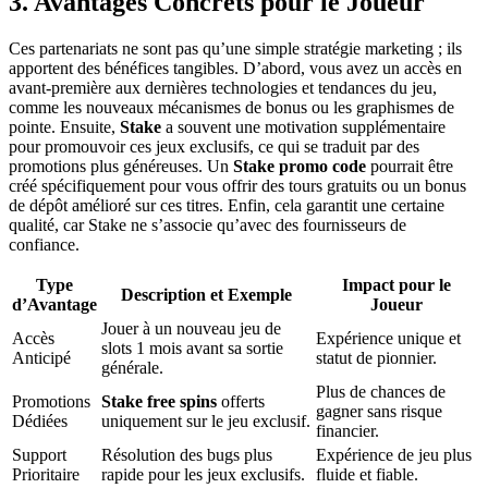
3. Avantages Concrets pour le Joueur
Ces partenariats ne sont pas qu’une simple stratégie marketing ; ils
apportent des bénéfices tangibles. D’abord, vous avez un accès en
avant-première aux dernières technologies et tendances du jeu,
comme les nouveaux mécanismes de bonus ou les graphismes de
pointe. Ensuite,
Stake
a souvent une motivation supplémentaire
pour promouvoir ces jeux exclusifs, ce qui se traduit par des
promotions plus généreuses. Un
Stake promo code
pourrait être
créé spécifiquement pour vous offrir des tours gratuits ou un bonus
de dépôt amélioré sur ces titres. Enfin, cela garantit une certaine
qualité, car Stake ne s’associe qu’avec des fournisseurs de
confiance.
Type
Impact pour le
Description et Exemple
d’Avantage
Joueur
Jouer à un nouveau jeu de
Accès
Expérience unique et
slots 1 mois avant sa sortie
Anticipé
statut de pionnier.
générale.
Plus de chances de
Promotions
Stake free spins
offerts
gagner sans risque
Dédiées
uniquement sur le jeu exclusif.
financier.
Support
Résolution des bugs plus
Expérience de jeu plus
Prioritaire
rapide pour les jeux exclusifs.
fluide et fiable.